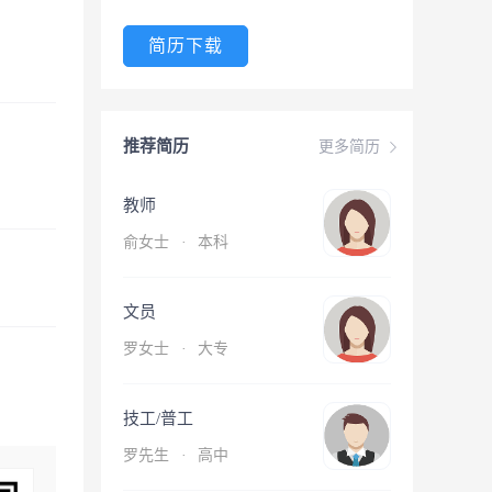
简历下载
推荐简历
更多简历
教师
俞女士
·
本科
文员
罗女士
·
大专
技工/普工
罗先生
·
高中